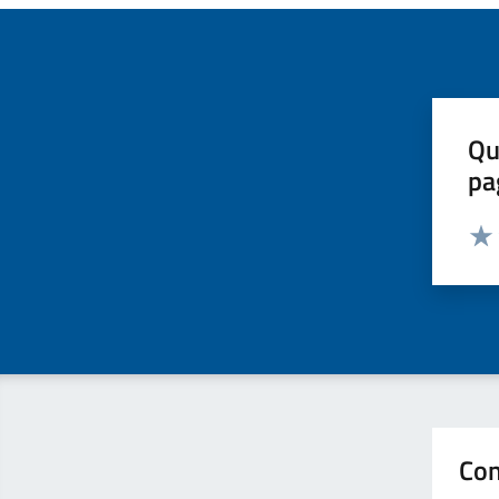
Qu
pa
Valut
Valu
Con