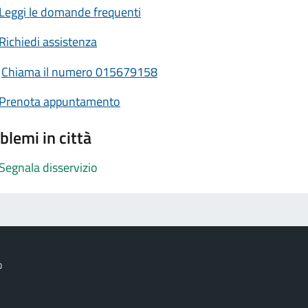
Leggi le domande frequenti
Richiedi assistenza
Chiama il numero 015679158
Prenota appuntamento
blemi in città
Segnala disservizio
o