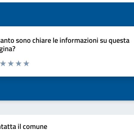
anto sono chiare le informazioni su questa
gina?
a da 1 a 5 stelle la pagina
ta 1 stelle su 5
Valuta 2 stelle su 5
Valuta 3 stelle su 5
Valuta 4 stelle su 5
Valuta 5 stelle su 5
tatta il comune