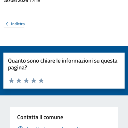
28/05/2026 17:15
Indietro
Quanto sono chiare le informazioni su questa
pagina?
Valuta da 1 a 5 stelle la pagina
Valuta 1 stelle su 5
Valuta 2 stelle su 5
Valuta 3 stelle su 5
Valuta 4 stelle su 5
Valuta 5 stelle su 5
Contatta il comune