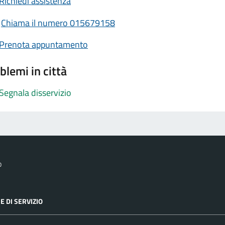
Richiedi assistenza
Chiama il numero 015679158
Prenota appuntamento
blemi in città
Segnala disservizio
o
E DI SERVIZIO