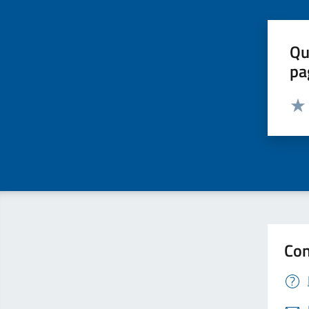
Qu
pa
Valut
Valu
Con