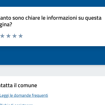
anto sono chiare le informazioni su questa
gina?
a da 1 a 5 stelle la pagina
ta 1 stelle su 5
Valuta 2 stelle su 5
Valuta 3 stelle su 5
Valuta 4 stelle su 5
Valuta 5 stelle su 5
tatta il comune
Leggi le domande frequenti