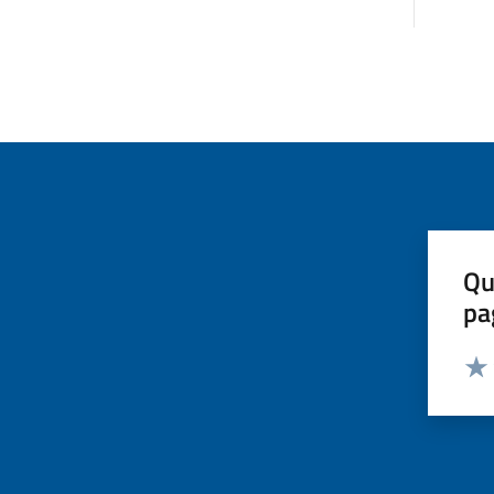
Qu
pa
Valut
Valu