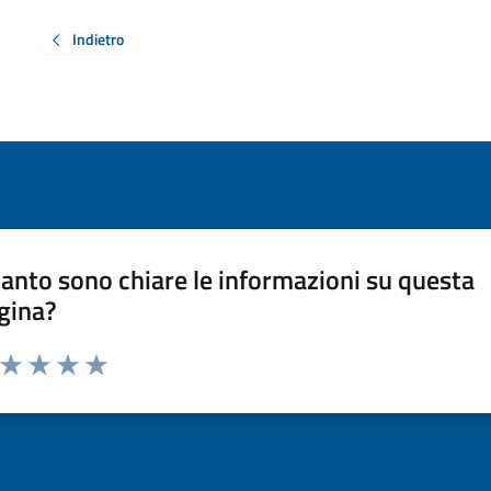
Indietro
anto sono chiare le informazioni su questa
gina?
a da 1 a 5 stelle la pagina
ta 1 stelle su 5
Valuta 2 stelle su 5
Valuta 3 stelle su 5
Valuta 4 stelle su 5
Valuta 5 stelle su 5