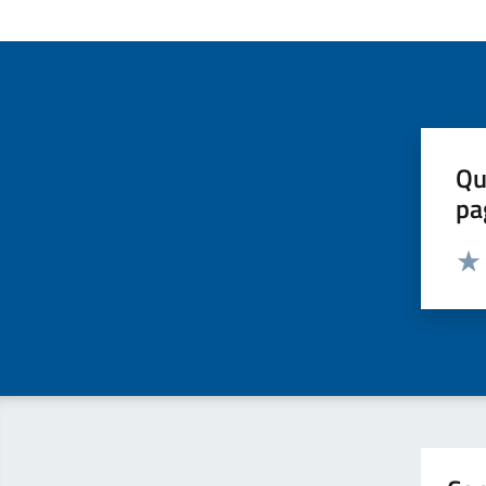
Qu
pa
Valut
Valu