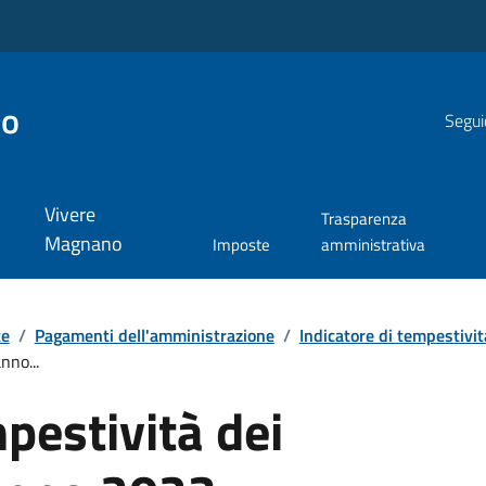
no
Segui
Vivere
Trasparenza
Magnano
Imposte
amministrativa
te
/
Pagamenti dell'amministrazione
/
Indicatore di tempestivi
nno...
mpestività dei