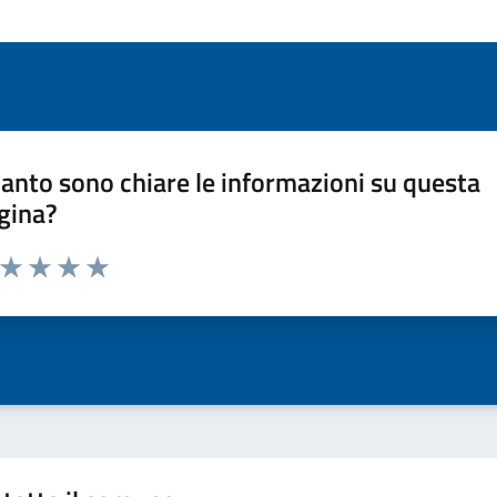
anto sono chiare le informazioni su questa
gina?
a da 1 a 5 stelle la pagina
ta 1 stelle su 5
Valuta 2 stelle su 5
Valuta 3 stelle su 5
Valuta 4 stelle su 5
Valuta 5 stelle su 5