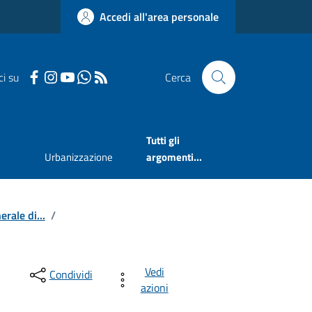
Accedi all'area personale
ci su
Cerca
Tutti gli
Urbanizzazione
argomenti...
rale di...
/
Vedi
Condividi
azioni