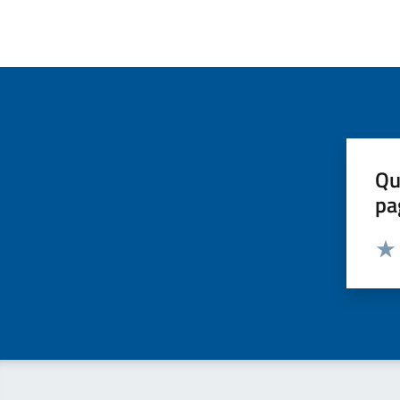
Qu
pa
Valut
Valu