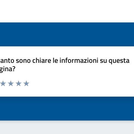
anto sono chiare le informazioni su questa
gina?
a da 1 a 5 stelle la pagina
ta 1 stelle su 5
Valuta 2 stelle su 5
Valuta 3 stelle su 5
Valuta 4 stelle su 5
Valuta 5 stelle su 5