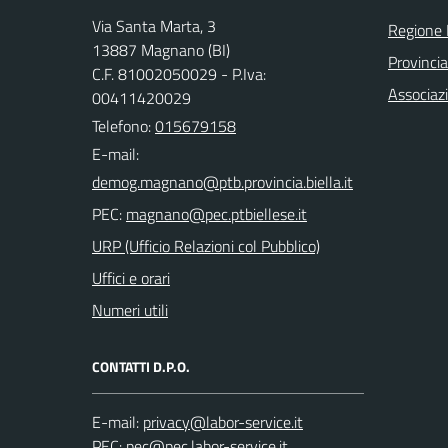
Via Santa Marta, 3
Regione
13887 Magnano (BI)
Provincia
C.F. 81002050029 - P.Iva:
Associaz
00411420029
Telefono:
015679158
E-mail:
PEC:
URP (Ufficio Relazioni col Pubblico)
Uffici e orari
Numeri utili
CONTATTI D.P.O.
E-mail:
PEC: