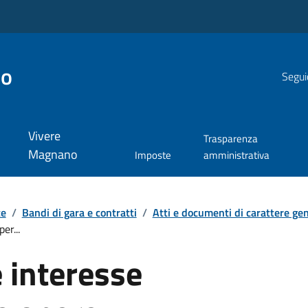
no
Segui
Vivere
Trasparenza
Magnano
Imposte
amministrativa
te
/
Bandi di gara e contratti
/
Atti e documenti di carattere gene
er...
 interesse