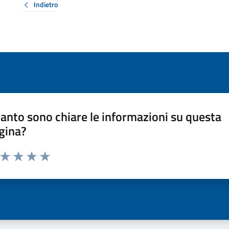
Indietro
anto sono chiare le informazioni su questa
gina?
a da 1 a 5 stelle la pagina
ta 1 stelle su 5
Valuta 2 stelle su 5
Valuta 3 stelle su 5
Valuta 4 stelle su 5
Valuta 5 stelle su 5