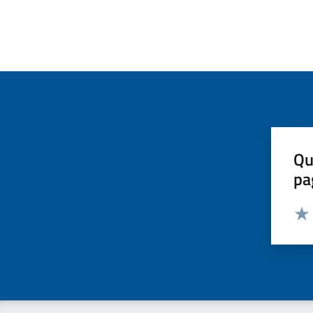
Qu
pa
Valut
Valu