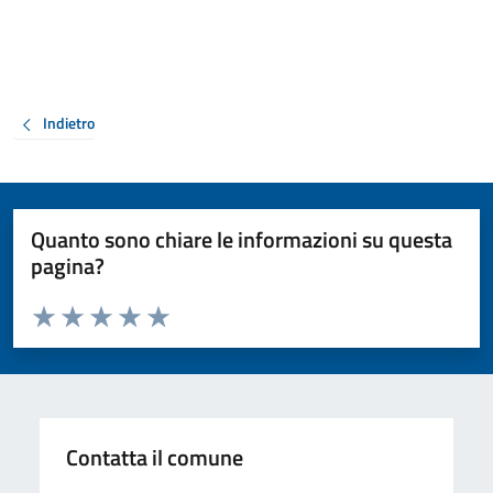
Indietro
Quanto sono chiare le informazioni su questa
pagina?
Valuta da 1 a 5 stelle la pagina
Valuta 1 stelle su 5
Valuta 2 stelle su 5
Valuta 3 stelle su 5
Valuta 4 stelle su 5
Valuta 5 stelle su 5
Contatta il comune