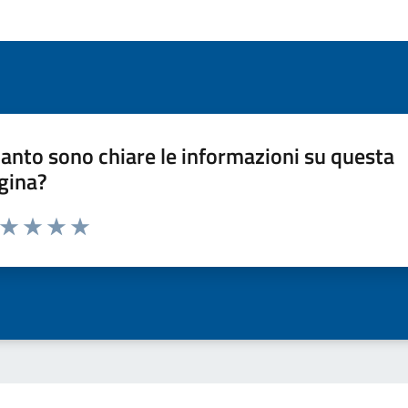
anto sono chiare le informazioni su questa
gina?
a da 1 a 5 stelle la pagina
ta 1 stelle su 5
Valuta 2 stelle su 5
Valuta 3 stelle su 5
Valuta 4 stelle su 5
Valuta 5 stelle su 5