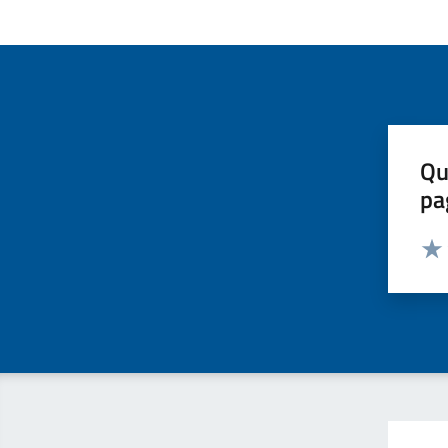
Qu
pa
Valut
Valu